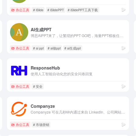
办公工具
# iSlide
# iSlidePPT
# iSlidePPT工具下载
AI生成PPT
博思AIPPT来了，让繁琐的PPT GO吧，海量PPT模板任选，布局灵活切换，在线编辑PPT内容，零基础也能快速用ai制作PPT。
办公工具
# ai ppt
# ai做ppt
# ai生成ppt
ResponseHub
使用人工智能自动化您的安全问卷回复
办公工具
# 安全
Companyze
Companyze 可在几秒钟内通过来自 LinkedIn、公司网站及全球数据源的 150 多个数据点，帮助 B2B 团队快速分析任何公司。
办公工具
# 市场营销