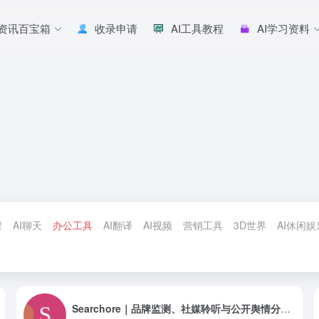
I资讯百宝箱
收录申请
AI工具教程
AI学习资料
程
AI聊天
办公工具
AI翻译
AI视频
营销工具
3D世界
AI休闲娱
Searchore｜品牌监测、社媒聆听与公开舆情分析平台