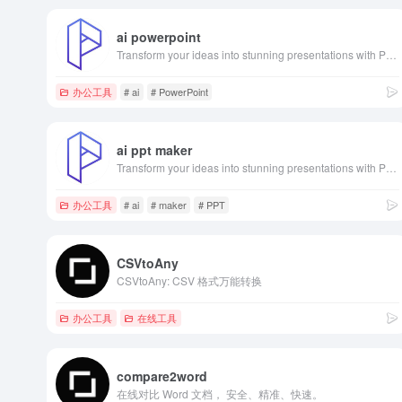
ai powerpoint
Transform your ideas into stunning presentations with PPT AI. Save 95% time using smart automation and premium templates. Try PPT.AI today for free.
办公工具
# ai
# PowerPoint
ai ppt maker
Transform your ideas into stunning presentations with PPT AI. Save 95% time using smart automation and premium templates. Try PPT.AI today for free.
办公工具
# ai
# maker
# PPT
CSVtoAny
CSVtoAny: CSV 格式万能转换
办公工具
在线工具
compare2word
在线对比 Word 文档， 安全、精准、快速。