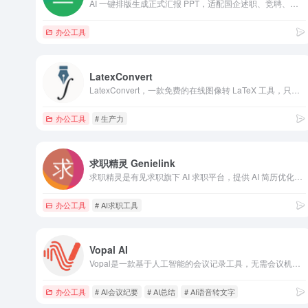
AI 一键排版生成正式汇报 PPT，适配国企述职、竞聘、工作...
办公工具
LatexConvert
LatexConvert，一款免费的在线图像转 LaTeX 工具，只需一键操作即可将图像公式转换为可编辑的 LaTeX 代码。
办公工具
# 生产力
求职精灵 Genielink
求职精灵是有见求职旗下 AI 求职平台，提供 AI 简历优化、AI 模拟面试、岗位查询、职业规划与求职资料，帮助大学生与应届生提升校招求职效率。
办公工具
# AI求职工具
Vopal AI
Vopal是一款基于人工智能的会议记录工具，无需会议机器人即可直接从浏览器捕获音频。通过Web Audio API技术，它支持100多种语言的实时转录，准确率高达99%，既解决了客户会议中“机器人参与”的尴尬问题，又能生成可执行的会议摘要和结构化行动项。
办公工具
# AI会议纪要
# AI总结
# AI语音转文字