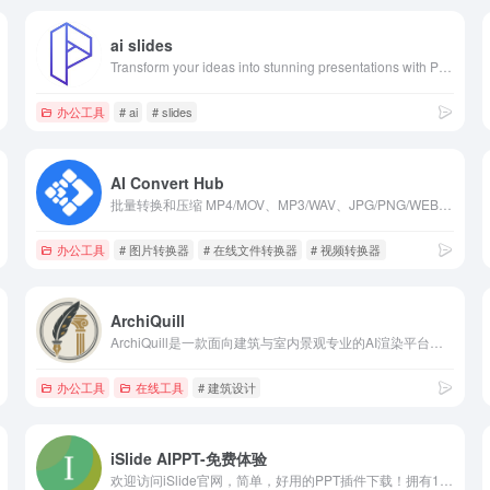
ai slides
Transform your ideas into stunning presentations with PPT AI. Save 95% time using smart automation and premium templates. Try PPT.AI today for free.
办公工具
# ai
# slides
AI Convert Hub
批量转换和压缩 MP4/MOV、MP3/WAV、JPG/PNG/WEBP 等 200+ 格式，支持基于编码的预设、AI 智能压缩及安全传输。
办公工具
# 图片转换器
# 在线文件转换器
# 视频转换器
ArchiQuill
ArchiQuill是一款面向建筑与室内景观专业的AI渲染平台，将草图、立面与概念快速转化为逼真的照片级效果。
办公工具
在线工具
# 建筑设计
iSlide AIPPT-免费体验
欢迎访问iSlide官网，简单，好用的PPT插件下载！拥有10万+ 原创可商用PPT模板，PPT主题素材，PPT案例，PPT图表，PPT图示，PPT图标，PPT插图和800万+正版图片。工具提供86个设计辅助实用功能，一键解决PPT设计制作中的难题。