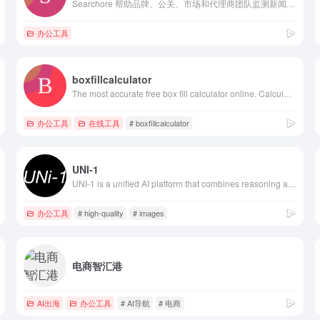
Searchore 帮助品牌、公关、市场和代理商团队监测新闻、社媒、视频、论坛和搜索侧公开讨论，分析声量、情绪、话题、竞品和风险线索，并保留可追溯证据。
办公工具
boxfillcalculator
The most accurate free box fill calculator online. Calculate electrical box fill per NEC 314.16, including conductors, devices, clamps, and grounding.
办公工具
在线工具
# boxfillcalculator
UNI-1
UNI-1 is a unified AI platform that combines reasoning and generation to create high-quality, coherent visual content from text prompts with speed an
办公工具
# high-quality
# images
电商智汇港
AI出海
办公工具
# AI导航
# 电商