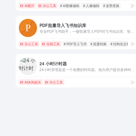
AI图片
办公工具
# AI图像编辑
# 人像编辑
# 姿势变换
PDF批量导入飞书知识库
专业PDF飞书助手，一键批量导入PDF到飞书知识库。智能OCR识别、目录解析、表格还原，高度保持文档结构。支持多文件处理、自动同步，让知识管理更高效便捷。
办公工具
在线工具
# PDF导入飞书
# 批量转换
# 结构化文档
24 小时计时器
24小时管理器是一个免费的时间器。他为用户提供多种时间管理小工具，例如：24小时倒计时，全球时钟，桌面锁屏时间器等。
AI休闲娱乐
办公工具