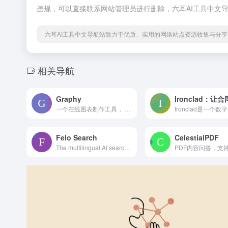
违规，可以直接联系网站管理员进行删除，六耳AI工具中文
六耳AI工具中文导航站致力于优质、实用的网络站点资源收集与分享
相关导航
Graphy
一个在线图表制作工具， 使用非常简单，只需要在表格内粘贴或者填写数据，graphy 便会生成一张精美的图表 支持条形图、折线图、饼状图等图表类型，可以自定义颜色、背景以及尺寸等 免费版支持导出具有一个水印的 PNG 图片，付费版本则支持上传 CSV 以及生成更强大的图表 Make slick, interactive data visualisations with our free chart-maker tool — no log-in required. Easily embed into Notion or wherever you like!
Felo Search
CelestialPDF
The multilingual AI search engine optimized for discovering and understanding world knowledge. Leverage the power of ChatGPT and AI Agent to break language barriers and access global information with ease.