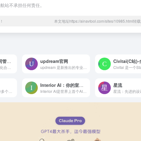
导航站不承担任何责任。
！
本文地址https://ainavtool.com/sites/10985.htm
Ironclad：让合同管理变得简单
updream官网
Ironclad是一个数字化合同管理平台，它让商业和法律团队可以轻松处理合同的整个生命周期。无论是起草、编辑、谈判、搜索、存储、分析、电子签名等等，Ironclad都能在一个平台上完成。
updream 是新推出的专业级一站式 AI 视频创作平台，面向专业内容创作者，主打长记忆agent、技能库、无界画布三大核心能力，定位为创作工作台而非单纯生成器，区别于轻量化「一键出片」工具，更适合高频创作、团队协作、风格统一的专业场景。
Interior AI：你的室内设计AI助手
星流
PDF内容问答，支持多个文档拼接，成为最得力的办公助手
Interior AI是世界上首个AI室内设计师。你只需要拍摄你自己的室内照片，然后使用Interior AI将其转换成新的风格。你可以从Interior AI那里获取室内设计的灵感和新的设计理念。