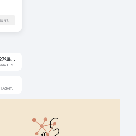
l转载请注明
Civitai(C站)-全球最大AI绘画模型分享平台
Civitai 是一个Stable Diffusion AI绘画模型分享平台。你可以在这里浏览来自越来越多创作者的数千种模型。
星流：先进的设计Agent，将独特创意转化为非凡杰作。从灵感板到品牌视觉，从海报插画到产品设计，星流赋能设计师打破边界，让每一个创意精准落地。