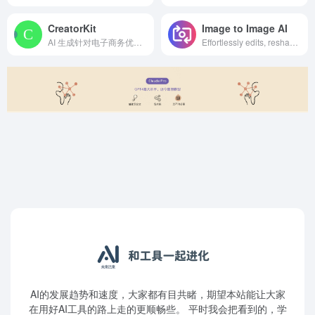
CreatorKit
Image to Image AI
AI 生成针对电子商务优化的照片和视频 Create videos with just one click, using our A.I. video editor purpose built for marketers. Create scroll stopping videos, Instagram stories, Ads, Reels, and TikTok videos.
Effortlessly edits, reshapes, and transforms your photos with style transfer, content replacement, and more, unlocking endless creative possibilities.
AI的发展趋势和速度，大家都有目共睹，期望本站能让大家
在用好AI工具的路上走的更顺畅些。 平时我会把看到的，学