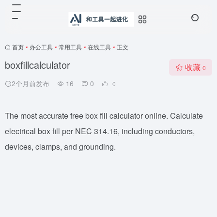
首页
•
办公工具
•
常用工具
•
在线工具
•
正文
boxfillcalculator
收藏
0
2个月前发布
16
0
0
The most accurate free box fill calculator online. Calculate
electrical box fill per NEC 314.16, including conductors,
devices, clamps, and grounding.