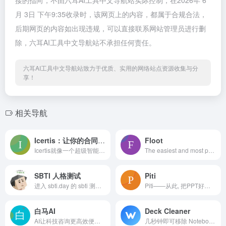
接的指向，不由六耳AI工具中文导航站实际控制，在2026年 6
月 3日 下午9:35收录时，该网页上的内容，都属于合规合法，
后期网页的内容如出现违规，可以直接联系网站管理员进行删
除，六耳AI工具中文导航站不承担任何责任。
六耳AI工具中文导航站致力于优质、实用的网络站点资源收集与分
享！
相关导航
Icertis：让你的合同管理更智能
Floot
Icertis就像一个超级智能的合同管理助手。它不仅能帮你管理合同的生命周期，还能把你的合同变成可以随时查看、连接和使用的数据，让你的工作流程更自动化，让你从合同中获得更大的价值，同时还能降低风险。
The easiest and most powerful vibe coding platform for non-coders to build serious apps with AI.
SBTI 人格测试
Piti
进入 sbti.day 的 sbti 测试，逐题作答后，即可立即查看您的 sbti 性格结果、人格分析及十五维数据。
Piti——从此, 把PPT好看这件事交给我们
白马AI
Deck Cleaner
AI让科技咨询更高效便捷！
几秒钟即可移除 NotebookLM 导出的 PDF 和视频水印