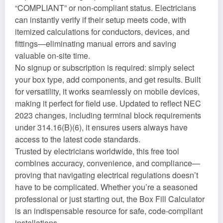
“COMPLIANT” or non-compliant status. Electricians
can instantly verify if their setup meets code, with
itemized calculations for conductors, devices, and
fittings—eliminating manual errors and saving
valuable on-site time.
No signup or subscription is required: simply select
your box type, add components, and get results. Built
for versatility, it works seamlessly on mobile devices,
making it perfect for field use. Updated to reflect NEC
2023 changes, including terminal block requirements
under 314.16(B)(6), it ensures users always have
access to the latest code standards.
Trusted by electricians worldwide, this free tool
combines accuracy, convenience, and compliance—
proving that navigating electrical regulations doesn’t
have to be complicated. Whether you’re a seasoned
professional or just starting out, the Box Fill Calculator
is an indispensable resource for safe, code-compliant
installations.