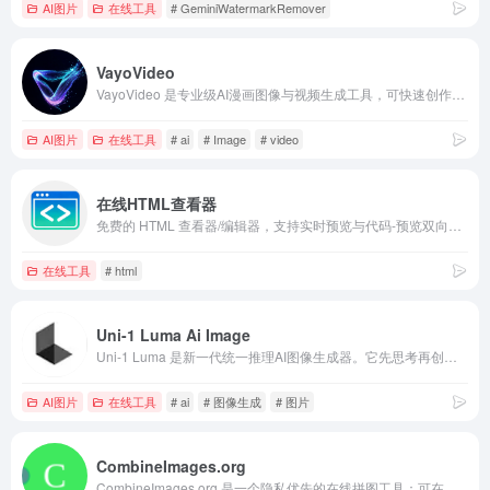
AI图片
在线工具
# GeminiWatermarkRemover
VayoVideo
VayoVideo 是专业级AI漫画图像与视频生成工具，可快速创作一致性角色、漫画分镜和风格化短视频，风格控制强大。
AI图片
在线工具
# ai
# Image
# video
在线HTML查看器
免费的 HTML 查看器/编辑器，支持实时预览与代码-预览双向映射。点击代码可定位渲染元素，点击元素可跳转到对应源码
在线工具
# html
Uni-1 Luma Ai Image
Uni-1 Luma 是新一代统一推理AI图像生成器。它先思考再创作，能生成逻辑连贯、细节丰富的高质量图像，文化理解力极强，控制精准。
AI图片
在线工具
# ai
# 图像生成
# 图片
CombineImages.org
CombineImages.org 是一个隐私优先的在线拼图工具：可在浏览器中合并最多 9 张 PNG/JPG/WebP/GIF，选择横向、纵向或网格布局，并可调节间距、背景与圆角导出单张成品图；无需登录、无水印、无服务器存储，提供快速预览与便捷分享。