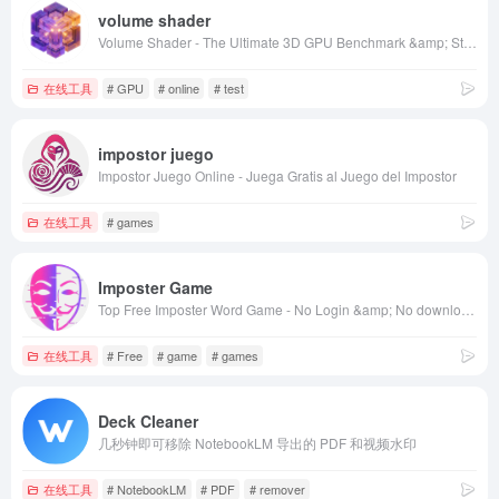
volume shader
Volume Shader - The Ultimate 3D GPU Benchmark &amp; Stress Test
在线工具
# GPU
# online
# test
impostor juego
Impostor Juego Online - Juega Gratis al Juego del Impostor
在线工具
# games
Imposter Game
Top Free Imposter Word Game - No Login &amp; No download, Instant play for free!
在线工具
# Free
# game
# games
Deck Cleaner
几秒钟即可移除 NotebookLM 导出的 PDF 和视频水印
在线工具
# NotebookLM
# PDF
# remover