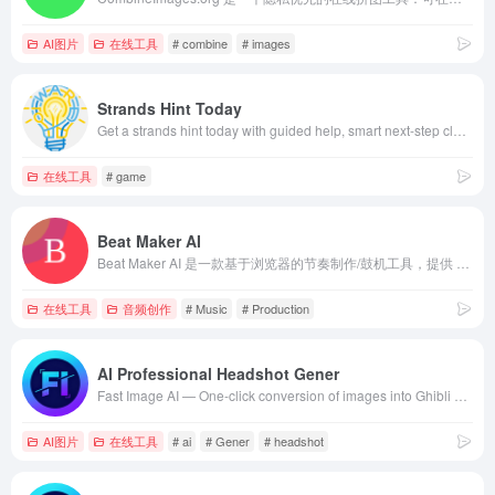
AI图片
在线工具
# combine
# images
Strands Hint Today
Get a strands hint today with guided help, smart next-step clues, and spangram help. Get today strands hints one step at a time — use Wordnudge
在线工具
# game
Beat Maker AI
Beat Maker AI 是一款基于浏览器的节奏制作/鼓机工具，提供 Trap、Lo‑Fi、Phonk、Drill、Dancehall 等风格模板与拖拽式步进编辑；配套 AI Inspiration Assistant 可根据文本提示生成完整鼓组节奏，并支持实时协作（共享链接、光标、评论与版本历
在线工具
音频创作
# Music
# Production
AI Professional Headshot Gener
Fast Image AI — One-click conversion of images into Ghibli and sketch styles, plus AI-generated images based on text prompts.
AI图片
在线工具
# ai
# Gener
# headshot