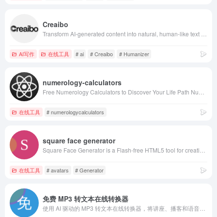
Creaibo
Transform AI-generated content into natural, human-like text with Creaibo;s free AI humanizer. Bypass AI detection and create authentic content
AI写作
在线工具
# ai
# Creaibo
# Humanizer
numerology-calculators
Free Numerology Calculators to Discover Your Life Path Number
在线工具
# numerologycalculators
square face generator
Square Face Generator is a Flash-free HTML5 tool for creating blocky avatars. It generates characters from scratch—no photo uploads needed, ensuring 1
在线工具
# avatars
# Generator
免费 MP3 转文本在线转换器
使用 AI 驱动的 MP3 转文本在线转换器，将讲座、播客和语音笔记转化为清晰的文本。