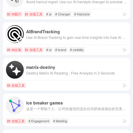
Avoid haircut regret. Use our AI hairstyle changer to preview realistic styles on your photo, then browse haircut ideas by face shape and hair type.
AI图片
在线工具
# ai
# Changer
# Hairstyle
AIBrandTracking
Use AI Brand Tracking to gain real-time insights into how AI discusses your brand, enhance your brand's AI visibility.
AI出海
在线工具
# ai
# brand
# visibility
matrix-destiny
Destiny Matrix AI Reading - Free Analysis in 3 Seconds
在线工具
ice breaker games
这是一个帮助个人、公司快速找到适合任何群体或场合的完美破冰游戏在线工具
在线工具
# Engagement
# Meeting