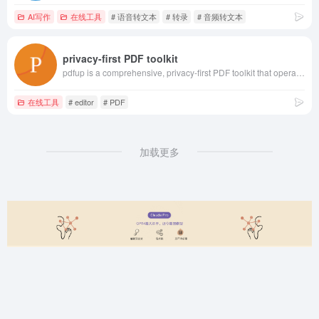
AI写作
在线工具
# 语音转文本
# 转录
# 音频转文本
privacy-first PDF toolkit
pdfup is a comprehensive, privacy-first PDF toolkit that operates entirely in your browser—no uploads, no sign-ups, and no data ever leaves your devic
在线工具
# editor
# PDF
加载更多