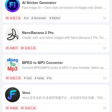
AI Sticker Generator
Fast Image AI — One-click conversion of images into Ghibli and sketch styles, plus AI-generated images based on text prompts.
在线工具
# ai
# Generator
# Sticker
NanoBanana 2 Pro
Create, edit, and refine images with Nano Banana 2 Pro. Turn prompts and reference photos into high-quality visuals in seconds.
AI图片
在线工具
MPEG to MP3 Converter
Convert MPEG/MPG audio to MP3 in your browser. Batch up to 20 files, process one by one for stability, then download MP3 files individually or as a ZI
在线工具
# mp3
# mpeg
# to
Veoo
Veoo 是专业的 AI 多模型视频平台，支持原生同步音频，可生成完美无瑕的 1080p 视频。即刻创作惊艳的电影级短片、视频和故事。免费试用！
AI视频
在线工具