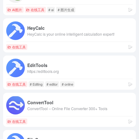
AI图片
在线工具
# ai
# 图片生成
HeyCalc
HeyCalc is your online intelligent calculation expert!
在线工具
EditTools
https://edittools.org
在线工具
# Editing
# editor
# online
ConvertTool
ConvertTool – Online File Converter 300+ Tools
在线工具