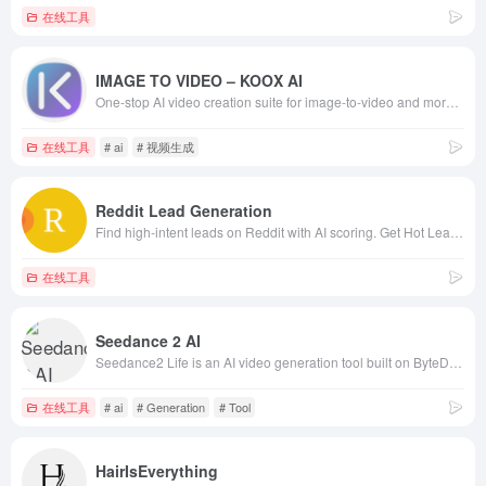
在线工具
IMAGE TO VIDEO – KOOX AI
One‑stop AI video creation suite for image‑to‑video and more. 用于图生视频等的一站式人工智能视频创作套件。
在线工具
# ai
# 视频生成
Reddit Lead Generation
Find high-intent leads on Reddit with AI scoring. Get Hot Leads (80+ score), Quality Leads (60+), and free Market Insights. 7-day free trial.
在线工具
Seedance 2 AI
Seedance2 Life is an AI video generation tool built on ByteDance’s Seedance 2 model, enabling users to generate stable, high-quality videos from text
在线工具
# ai
# Generation
# Tool
HairIsEverything