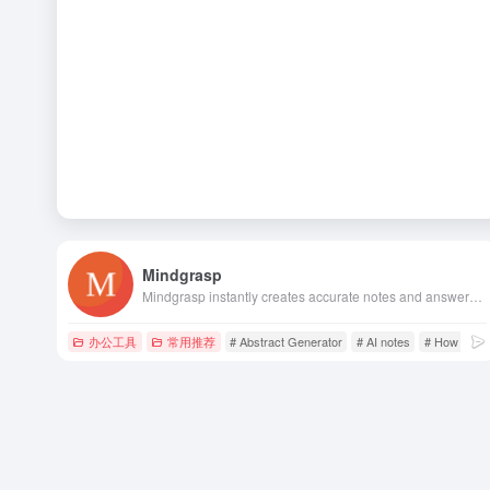
Mindgrasp
Mindgrasp instantly creates accurate notes and answers questions from any Document, PDF, YouTube Video, Zoom Meeting, Webinar Recording, Podcast and much more!
办公工具
常用推荐
# Abstract Generator
# AI notes
# How to Su