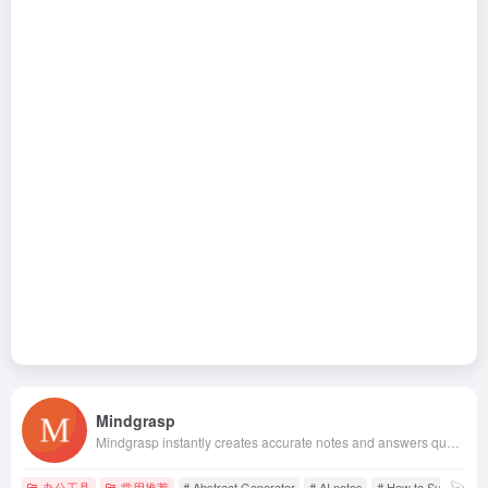
Mindgrasp
Mindgrasp instantly creates accurate notes and answers questions from any Document, PDF, YouTube Video, Zoom Meeting, Webinar Recording, Podcast and much more!
办公工具
常用推荐
# Abstract Generator
# AI notes
# How to Summarize 