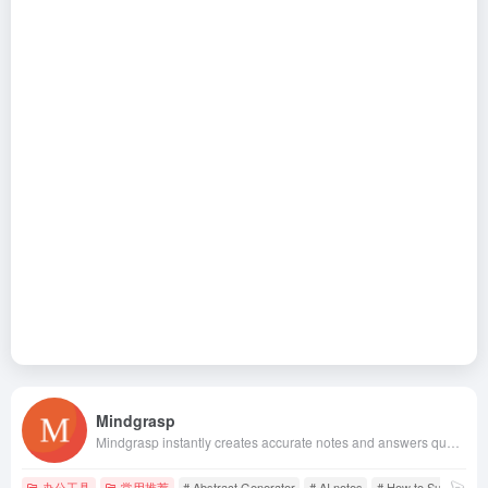
Mindgrasp
Mindgrasp instantly creates accurate notes and answers questions from any Document, PDF, YouTube Video, Zoom Meeting, Webinar Recording, Podcast and much more!
办公工具
常用推荐
# Abstract Generator
# AI notes
# How to Summarize 