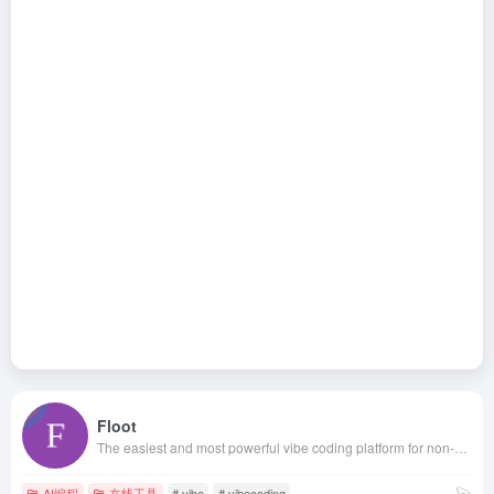
Floot
The easiest and most powerful vibe coding platform for non-coders to build serious apps with AI.
AI编程
在线工具
# vibe
# vibecoding