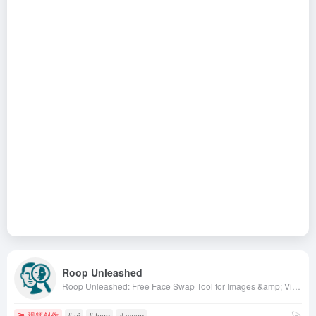
Roop Unleashed
Roop Unleashed: Free Face Swap Tool for Images &amp; Videos
视频创作
# ai
# face
# swap