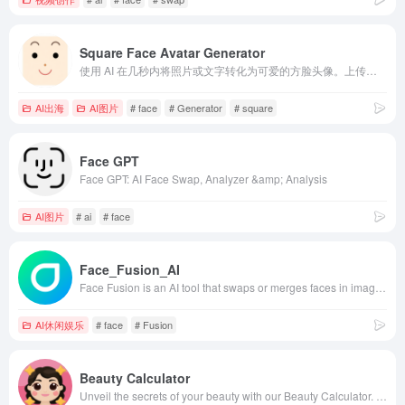
Square Face Avatar Generator
使用 AI 在几秒内将照片或文字转化为可爱的方脸头像。上传图片或描述你的风格即可生成。
AI出海
AI图片
# face
# Generator
# square
Face GPT
Face GPT: AI Face Swap, Analyzer &amp; Analysis
AI图片
# ai
# face
Face_Fusion_AI
Face Fusion is an AI tool that swaps or merges faces in images or videos, naturally and fast.
AI休闲娱乐
# face
# Fusion
Beauty Calculator
Unveil the secrets of your beauty with our Beauty Calculator. Simply upload your photo and let our technology analyze your facial landmarks