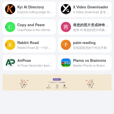
Kyi AI Directory
X Video Downloader
Explore cutting-edge AI tools with Kyi AI Directory. Unlock your inspiration and to revolutionize your projects and spark innovation!
X Video Download 是专为从 X（原 Twitter）平台下载视频而设计的免费在线工具。只需复制 X 帖子的链接，粘贴到工具中，即可快速下载高清 MP4 视频。支持 PC 和手机浏览器使用，无需安装任何 App，也无需注册账号。
Copy and Paste
将您的照片变成神奇的吉卜力风格艺术
CopiPasta is the ultimate copy and paste tool for quick access to symbols, special characters, and emojis.
使用 AI 将您的照片转换为精美的吉卜力工作室艺术风格。使用我们专业的 AI 图像生成平台创作令人惊叹的吉卜力风格艺术作品。
Rabbit Road
palm reading
Rabbit Road 是一个好玩的线上小游戏，网址是 rabbitroad.art。你要引导小兔子走在路上，收集胡萝卜，争取高分。这个网站免费，不用注册，点进去就能玩。网站安全，内容适合家庭。加载很快，文件小，几乎随时都能玩。很多人都喜欢这个游戏，评分很高。
在线获取您的个性化手相
ArtPose
Plants vs Brainrots
AI Pose Generator &amp; Art Pose Reference Tool
Master Plants vs Brainrots with our comprehensive guide. Get the latest codes, pro tips, character strategies, and gameplay tutorials for this popular