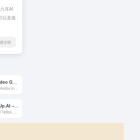
六耳AI
，可以直接
l转载请注明
AI Kissing Video Generator
Transform your photos into magical kissing videos with AI. Perfect for couples and romantic content creators. Create beautiful, natural-looking kissin
TattooCoverUp.AI – Revolutiona
Revolutionary AI Tattoo Cover-Up Generator - Transform Your Existing Tattoos in Seconds