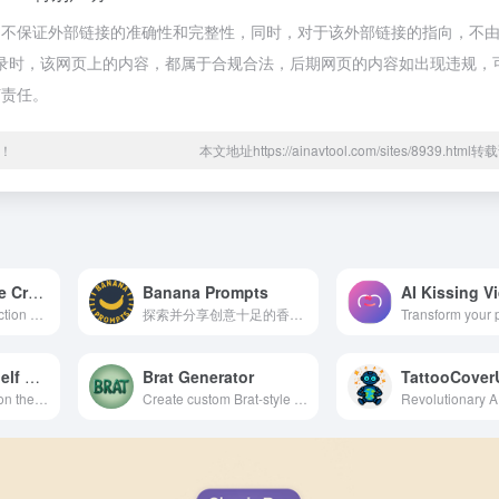
，不保证外部链接的准确性和完整性，同时，对于该外部链接的指向，不由
:12收录时，该网页上的内容，都属于合规合法，后期网页的内容如出现违规
何责任。
！
本文地址https://ainavtool.com/sites/8939.htm
AI Action Figure Creator | Tra
Banana Prompts
Create custom AI action figures from your photos in seconds! Turn yourself or any character into collectible figures with our free AI generator. No si
探索并分享创意十足的香蕉主题AI图像生成灵感。加入我们的免费社区，浏览精选灵感、学习技巧，并与全球数千名创作者分享您的AI作品。
AI Elf on the Shelf Generator
Brat Generator
Create magical elf on the shelf images and videos with AI. Perfect for Christmas traditions and holiday fun.
Create custom Brat-style album covers inspired by Charli XCX. Generate and customize your own brat text images with our easy-to-use tool.