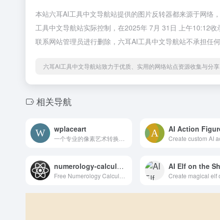
本站六耳AI工具中文导航站提供的图片反转器都来源于网络
工具中文导航站实际控制，在2025年 7月 31日 上午10
联系网站管理员进行删除，六耳AI工具中文导航站不承担任
六耳AI工具中文导航站致力于优质、实用的网络站点资源收集与分享
相关导航
wplaceart
一个专业的像素艺术转换工具，能够将任意图片转换为适用于 Wplace.live 的像素艺术。提供官方64色调色板映射、精确的网格计算、像素尺寸统计等功能，支持浏览器内实时预览和规划。完全免费使用，注重隐私保护，是 Wplace 玩家创作像素艺术的必备工具。
numerology-calculators
Free Numerology Calculators to Discover Your Life Path Number