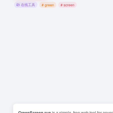
在线工具
# green
# screen
GreenScreen.run
is a simple, free web tool for anyo