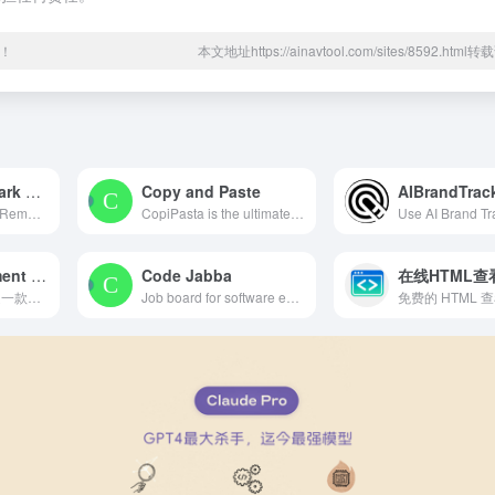
！
本文地址https://ainavtool.com/sites/8592.htm
Gemini Watermark Remover
Copy and Paste
AIBrandTrac
Gemini Watermark Remover 是专为移除 Google Gemini 生成图片中水印而设计的免费在线工具。随着 Google Gemini（以及 Nano Banana）AI 图像生成越来越流行，图片上自动添加的星形 Logo 和文字水印常常让人感到困扰。
CopiPasta is the ultimate copy and paste tool for quick access to symbols, special characters, and emojis.
YouTube Comment Finder
Code Jabba
在线HTML查
Comment Finder 是一款功能强大的在线工具，专门用于搜索和筛选 YouTube 视频评论。通过这个工具，用户可以快速定位特定关键词、用户评论或主题相关的内容，无需手动翻阅海量评论。无论是内容创作者、研究人员，还是普通用户，Comment Finder 都能帮助您高效发现有价值的信息。
Job board for software engineers with 10+ filters