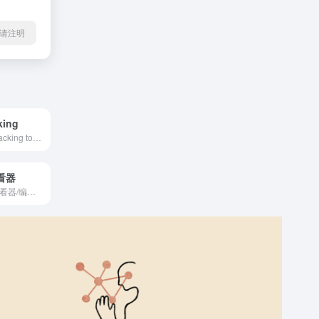
l转载请注明
king
Use AI Brand Tracking to gain real-time insights into how AI discusses your brand, enhance your brand's AI visibility.
看器
免费的 HTML 查看器/编辑器，支持实时预览与代码-预览双向映射。点击代码可定位渲染元素，点击元素可跳转到对应源码