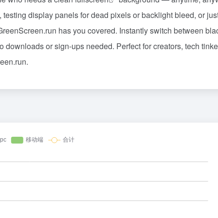
 testing display panels for dead pixels or backlight bleed, or jus
 GreenScreen.run has you covered. Instantly switch between bla
no downloads or sign-ups needed. Perfect for creators, tech tinke
een.run
.