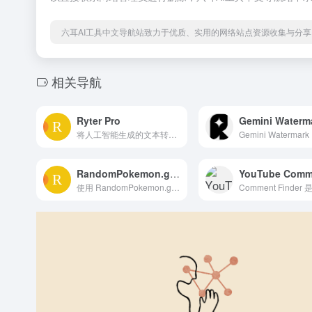
六耳AI工具中文导航站致力于优质、实用的网络站点资源收集与分享
相关导航
Ryter Pro
将人工智能生成的文本转换为自然、人性化的写作风格，使其能够绕过包括 Turnitin 和 GPTZero 在内的人工智能检测器。
RandomPokemon.games
使用 RandomPokemon.games 生成随机宝可梦，用于游戏、挑战或娱乐。非常适合用于 Nuzlocke 跑酷、团队创意，或以全新方式探索宝可梦图鉴——快速、简单且互动。