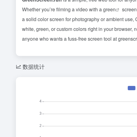
Whether you’re filming a video with a
green
screen,
a solid color screen for photography or ambient use,
white, green, or custom colors right in your browser, 
anyone who wants a fuss-free screen tool at
greenscr
数据统计