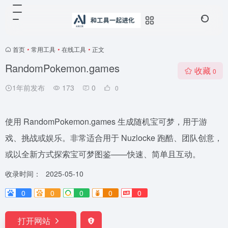
首页
•
常用工具
•
在线工具
•
正文
RandomPokemon.games
收藏
0
1年前发布
173
0
0
使用 RandomPokemon.games 生成随机宝可梦，用于游
戏、挑战或娱乐。非常适合用于 Nuzlocke 跑酷、团队创意，
或以全新方式探索宝可梦图鉴——快速、简单且互动。
收录时间：
2025-05-10
0
0
0
0
0
打开网站