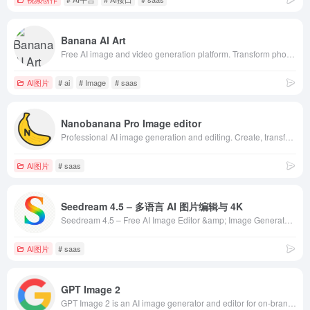
Banana AI Art
Free AI image and video generation platform. Transform photos, create cinematic videos, apply styles, background removal, and restoration
AI图片
# ai
# Image
# saas
Nanobanana Pro Image editor
Professional AI image generation and editing. Create, transform, and enhance visuals with advanced prompt understanding. No design skills needed.
AI图片
# saas
Seedream 4.5 – 多语言 AI 图片编辑与 4K
Seedream 4.5 – Free AI Image Editor &amp; Image Generator Online
AI图片
# saas
GPT Image 2
GPT Image 2 is an AI image generator and editor for on-brand campaigns, with 4K visuals, multilingual text and free credits so you can move faster.