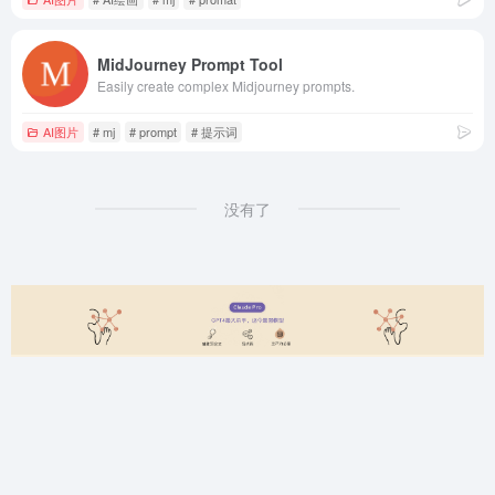
MidJourney Prompt Tool
Easily create complex Midjourney prompts.
AI图片
# mj
# prompt
# 提示词
没有了