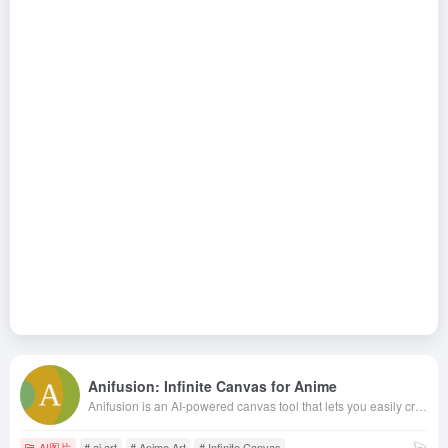
Anifusion: Infinite Canvas for Anime
Anifusion is an AI-powered canvas tool that lets you easily create anime-style art and manga in your browser.
AI图片
# ai art
# Anime Art
# Infinite Canvas