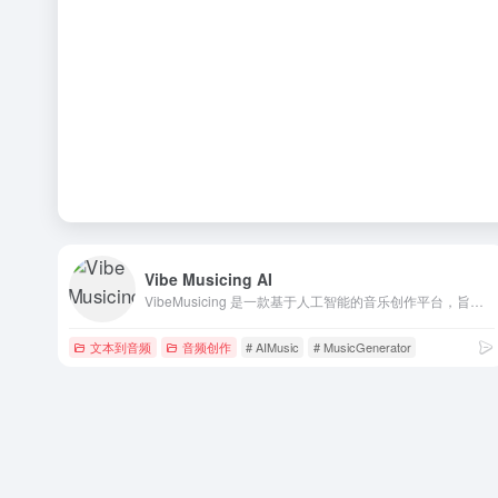
Vibe Musicing AI
VibeMusicing 是一款基于人工智能的音乐创作平台，旨在帮助音乐爱好者、制作人、内容创作者乃至没有音乐基础的用户轻松生成高质量的音乐作品。无论你需要背景音乐、歌曲创意，还是想探索音乐 AI 的前沿技术，VibeMusicing 都能提供便捷且强大的解决方案。
文本到音频
音频创作
# AIMusic
# MusicGenerator