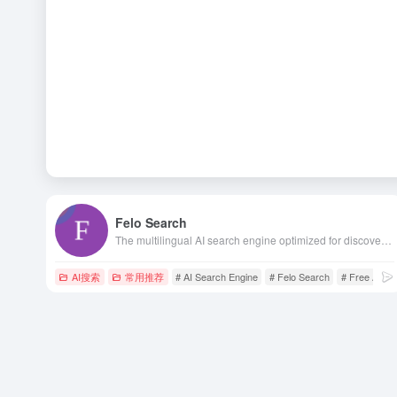
Felo Search
The multilingual AI search engine optimized for discovering and understanding world knowledge. Leverage the power of ChatGPT and AI Agent to break language barriers and access global information with ease.
AI搜索
常用推荐
# AI Search Engine
# Felo Search
# Free AI Se