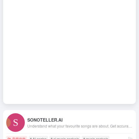
SONOTELLER.AI
Understand what your favourite songs are about. Get accurate and in-depth analysis of songs with SONOTELLER.AI, a music analysis tool powered by artificial intelligence including a comprehensive summary about the song. Try it now.
音频创作
# AI engine
# ai music analysis
# music analysis