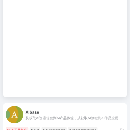
AIbase
从获取AI资讯信息到AI产品体验，从获取AI教程到AI作品应用落地，从获取AI产品灵感到AI应用服务构建，我们为您提供全方位AI服务，帮助您踏上AIGC之旅。AIbase is your all-in-one hub for navigating the exciting world of artificial intelligence. Dive into cutting-edge AI news, explore lucrative AI opportunities, master the craft with our in-depth tutorials, discover innovative AI products, and bring your ideas to life on our robust development platform. Whether you're an AI enthusiast or a seasoned pro, AIbase equips you with the knowledge and tools to thrive in the AI revolution and contribute to the journey towards Artificial General Intelligence (AGI).
AI工具集合
# AGI
# AI applications
# AI breakthroughs