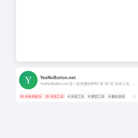
YesNoButton.net
YesNoButton.net 是一款免费的即时“是”或“否”决策工具。点击按钮即可获得答案——简单、生动、有趣。非常适合游戏、辩论或快速选择。
AI休闲娱乐
在线工具
# 决策工具
# 课堂工具
# 趣味游戏