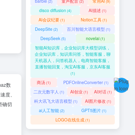
barbie
童声配音
常用AI
(2)
(2)
(9)
disco diffusion
AI描述
(4)
(1)
AI会议纪要
Notion工具
(1)
(1)
DeepSite
百川智能大语言模型
(2)
(1)
DeepSeek
novelai
(5)
(1)
智能AI知识库，企业知识库大模型训练，
企业知识库，知识库问答，智能客服，聊
天机器人，问答机器人，电商智能客服，
直播智能回复，淘宝AI客服，京东AI客服
(1)
商汤
PDFOnlineConverter
(1)
(1)
naz数
二次元数字人
AI创业
AI对话
(1)
(1)
(1)
问速度、
科大讯飞大语言模型
AI图片修改
(1)
(1)
些确切
ai人工智能
GPT5图片
(2)
(1)
LOGO在线生成
(1)