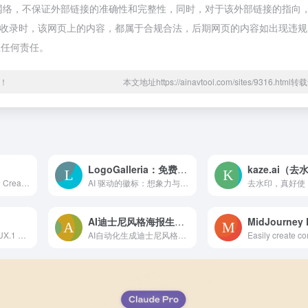
都来源于网络，不保证外部链接的准确性和完整性，同时，对于该外部链接的指向
午1:08收录时，该网页上的内容，都属于合规合法，后期网页的内容如出现违
担任何责任。
！
本文地址https://ainavtool.com/sites/9316.htm
LogoGalleria：免费在线精准 AI Logo制作器
kaze.ai（去
All-in-One AI Image Creation Platform Your complete AI-powered image creation solution.Everything you need in one platform.
AI 驱动的徽标：想象力与精准度的结合
AI迪士尼风格海报生成器
输入文本并使用 FLUX.1 dev 在线免费轻松创建 AI 图像。
AI自动化生成迪士尼风格海报 制作属于你的漫画海报