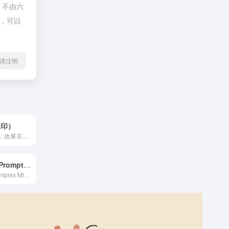
，不由六
规，可以
l转载请注明
水印）
去水印，真好使，效果非常好。 Kaze.ai offers a free online watermark remover that uses AI technology to easily remove logos and any watermarks from photos and images files. It's the best watermark remover app in the market today.
MidJourney Prompt Tool
Easily create complex Midjourney prompts.