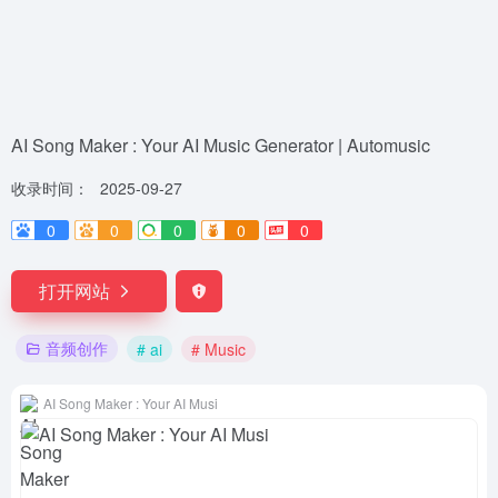
AI Song Maker : Your AI Music Generator | Automusic
收录时间：
2025-09-27
0
0
0
0
0
打开网站
音频创作
# ai
# Music
AI Song Maker : Your AI Musi