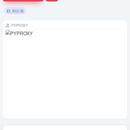
AI出海
PYPROXY