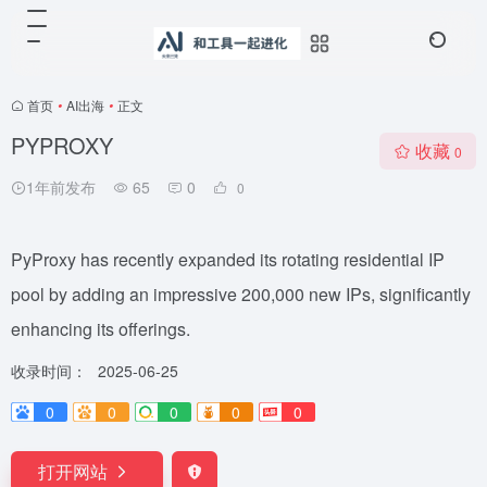
首页
•
AI出海
•
正文
PYPROXY
收藏
0
1年前发布
65
0
0
PyProxy has recently expanded its rotating residential IP
pool by adding an impressive 200,000 new IPs, significantly
enhancing its offerings.
收录时间：
2025-06-25
0
0
0
0
0
打开网站