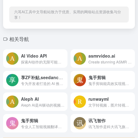
六耳AI工具中文导航站致力于优质、实用的网络站点资源收集与分
享！
相关导航
AI Video API
asmrvideo.ai
探索AI创作的无限可能！CQTAI（cqtai.com）正式上线，为您的项目提供高效、稳定的AI生成API服务，让创意想法快速变为现实。
Create stunning ASMR videos with our AI-powered Veo3 generator. Perfect for YouTube creators and ASMR makers. Free credits for new users.
享ZF补贴,seedance2.0大模型，97折
鬼手剪辑
专为开发者打造的 AI 推理云，一站式提供 Qwen3.5、DeepSeek-V3.2、Kimi K2.5、GLM-5 等顶尖大模型 API 服务。支持开箱即用、模型微调托管与企业级私有化部署，实现极致推理加速与成本优化。
鬼手剪辑能高效实现视频去字幕、视频翻译和视频混剪等，帮助电商客户、MCN机构和影视剪辑人员制作精彩的视频。支持十几种语言的互译，短视频全自动剪辑，支持API调用，一键打造本土化视频内容。
Aleph AI
runwayml
Aleph AI是AI驱动的视频编辑平台，支持对象编辑、场景角度调整以及风格和光照增强，实现多功能视频创作。
文字转视频，图片转视频，文字加图片转视频，玩法好多
鬼手剪辑
讯飞智作
专业人工智能视频翻译和绘制工具
讯飞智作是科大讯飞旗下明星配音产品品牌,提供合成配音,真人配音、广告宣传片、短视频配音、AI虚拟主播等一站式配音服务。