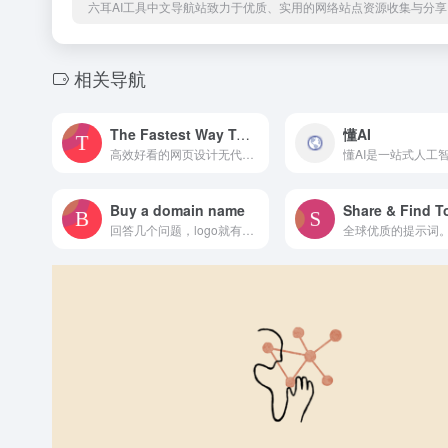
六耳AI工具中文导航站致力于优质、实用的网络站点资源收集与分享
相关导航
The Fastest Way To Design And Build A Website 网页设计
懂AI
高效好看的网页设计无代码工具Access the world’s largest library of Figma &amp; Webflow components and build better websites in hours, not days.
Buy a domain name
回答几个问题，logo就有了 Register domain names at Namecheap. Buy cheap domain names and enjoy 24/7 support. With over 16 million domains under management, you know you’re in good hands.