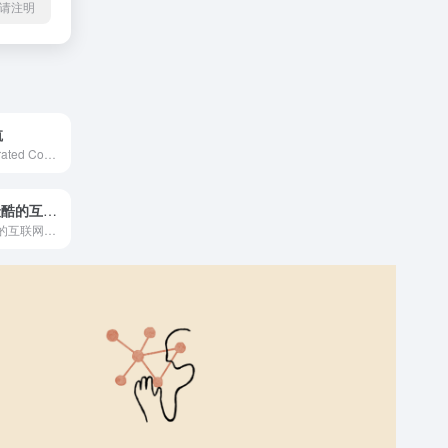
l转载请注明
航
AIGC即AI Generated Content，人工智能技术生成内容，AIGC工具导航收录全球优质AI工具，AI搜索引擎、AI写作、AI绘画、AI文生图、AI作曲、AI视频、AI剪辑、AI动画、AI3D、AI交互、AI聊天机器人、AI生命科学、AI游戏、AI营销、AI办公工具等尽在AIGC.CN网址导航
神器集-发现最酷的互联网工具
这里收集了最酷的互联网工具和资源。欢迎推荐有价值的网站资源和创业者们分享。