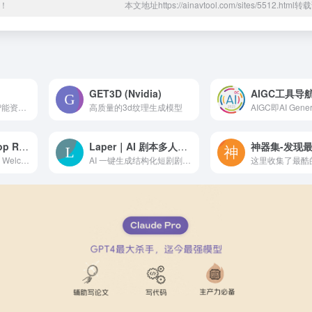
！
本文地址https://ainavtool.com/sites/5512.htm
GET3D (Nvidia)
AIGC工具导
懂AI是一站式人工智能资源聚合平台，集合了众多AI工具，精心收录了广泛的AI相关网站，包括最新的AI研究成果、实用工具以及行业新闻。旨在为开发者、研究人员和AI技术爱好者提供最全面的AI学习资源、工具和最新科技资讯。无论是AI初学者还是资深开发者，都能在这里找到所需的信息和工具。
高质量的3d纹理生成模型
Share & Find Top Rated ChatGPT Prompts
Laper｜AI 剧本多人协作平台
全球优质的提示词。Welcome to the ChatGPT prompts community where you can share your tried and tested prompts or find highly-voted prompts from others. Let&#039;s prompt!
AI 一键生成结构化短剧剧本，支持多人协同编辑，创作效率提升 80%，过稿率高适合长期变现