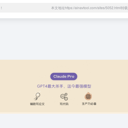
！
本文地址https://ainavtool.com/sites/5052.htm