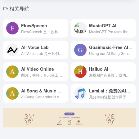
相关导航
FlowSpeech
MusicGPT AI
FlowSpeech 是一款具备上下文感知能力的文本转语音工具，支持情感控制、停顿控制和 30+ 音色，可生成更自然的人声旁白。
MusicGPT Pro uses the Suno V3 model, enabling anyone to create broadcast-quality songs in seconds. Just a simple idea can generate unique, high-qualit
All Voice Lab
Goaimusic-Free AI Music
All Voice Lab 是一款创新型 AI 工具，通过多样化的智能语音解决方案，全面优化音频创作流程。它集成了文本转语音（TTS）、语音克隆、语音变声等功能，让音频作品更具真实感与表现力。
Using our AI Song Generator technology, create any music or song you desire.
AI Video Online
Hailuo AI
图片，视频，音乐等工具等集合 Advanced Generation AI All-in-one that brings your imagination to life. Experience the power of AI Video.
海螺AI声音克隆，成功率极高，无需多次抽卡。先克隆声音（可上传语音、直接录音，最少10s，建议30s左右），再进行文生音频。 上传语音时的tips：建议选择情绪起伏很大、抑扬顿挫拉满的音频文件。 有降噪选项，可去除背景音。 支持切换情绪：开心、生气、悲伤、惊讶、恐惧、厌恶。Discover Hailuo AI, your go-to AI assistant that offers advanced solutions across various domains including AI Search, Vision, Voice Chat, and more. Experience fast, accurate information retrieval and powerful tools designed to enhance productivity and creativity. Join the future of intelligent technology with Hailuo AI.
AI Song & Music Generator Online (Free
Lami.ai：免费的AI文本生成音乐平台
AI Song Generator is dedicated to simplifying the music creation process, empowering everyone to become a musician with ease. Simply input a brief song description or customize lyrics, title, and style, and our AI will instantly generate a complete, unique song for you. Whether you&#x27;re a musical novice or an experienced creator, our tool helps you quickly transform ideas into captivating melodies, explore diverse musical styles, and build your personal music resource library. With the power of AI, music creation becomes unprecedentedly simple and enjoyable.
几分钟内轻松创作属于你的原创免版权音乐，同时解锁更多强大AI音乐功能，助你释放无限创意。