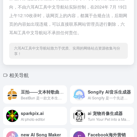
向，不由六耳AI工具中文导航站实际控制，在2024年 7月 19日
上午12:10收录时，该网页上的内容，都属于合规合法，后期网
页的内容如出现违规，可以直接联系网站管理员进行删除，六
耳AI工具中文导航站不承担任何责任。
六耳AI工具中文导航站致力于优质、实用的网络站点资源收集与分
享！
相关导航
豆拍——文本转歌曲 AI 轻松创作高品质音乐
Songify AI音乐生成器
BeatBun 是一款文本生成音乐的 AI 工具，你只需输入描述或歌词，就能一键生成免版权曲目，适合用于短视频、播客、游戏与广告，为创作者快速提供专业级背景音乐。
AI Songify 是一个先进的 AI 音乐生成平台，借助强大的机器学习算法，你只需几秒钟就能生成专业水准的歌曲。操作界面简单直观，不管你想尝试古典、爵士、电子、嘻哈等风格，都能轻松搞定。你还能根据自己的喜好调整音乐的方方面面，比如风格、节奏、情绪强度和乐器编排。
sparkpix.ai
ai 宠物肖像生成器
AI photo editor
Turn Your Pet into a Masterpiece, Instantly!
new AI Song Maker
Facebook海外营销