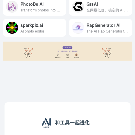
PhotoBe AI
GrsAi
Transform photos into magical Studio Ghibli style artwork with PhotoBe AI. Create stunning Ghibli-inspired images using advanced AI technology.
全网最低价、稳定的 AI API平台
sparkpix.ai
RapGenerator AI
AI photo editor
The AI Rap Generator that creates complete songs (lyrics + vocals) in 60 seconds.