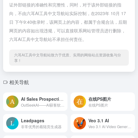
证外部链接的准确性和完整性，同时，对于该外部链接的指
向，不由六耳AI工具中文导航站实际控制，在2023年 10月 17
日 下午9:40收录时，该网页上的内容，都属于合规合法，后期
网页的内容如出现违规，可以直接联系网站管理员进行删除，
六耳AI工具中文导航站不承担任何责任。
六耳AI工具中文导航站致力于优质、实用的网络站点资源收集与分
享！
相关导航
AI Sales Prospecting
在线PS图片
OutSeekAI——AI获客软件，实现甲方直连，构建从全网捕捉到智能触达的完整闭环。覆盖X (Twitter)/Bluesky/Reddit/Quora/Discord/TelegramOutseek AI uses large language models to understand why people post on social media, surface the most relevant buyer-intent signals across X, Reddit, Telegram, Discord, and more, and generate precise outreach replies so your team spends less time researching and more time talking to qualified prospects.
在线PS图片
Leadpages
Veo 3.1 AI
非常优秀的着陆页生成器
Veo 3.1 AI Video Generator 能将文本提示转换为电影级高质量视频，配备原生音频，在数分钟内提供逼真视觉效果和精准叙事控制。面向创作者、代理机构、创业者与教育工作者，它结合了首尾帧控制、多镜头提示和快速模式迭代，确保每个场景都与您的分镜保持一致。