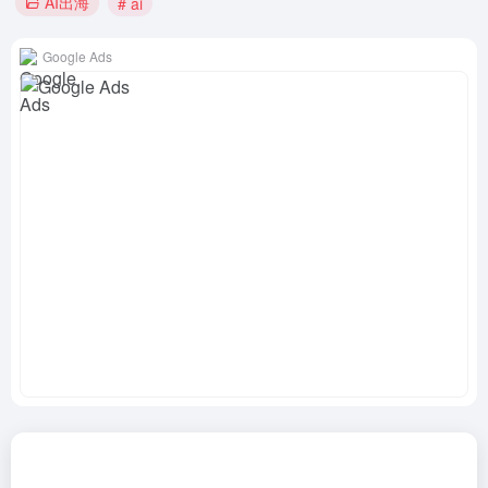
AI出海
# ai
Google Ads