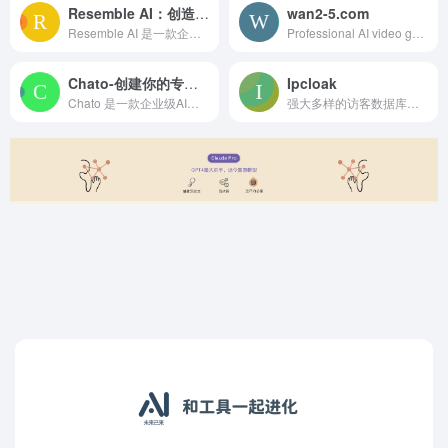
Resemble AI：创造逼真的人工智能语音
wan2-5.com
Resemble AI 是一款企业级的人工智能语音生成工具，它可以在几秒钟内创建出逼真的人声语音。这款工具的目标是为用户提供无限的可能性，让他们可以通过语音来探索世界。
Professional AI video generator powered by Wan 2.5 - Create stunning 1080p videos with audio from text or images in minutes.
Chato-创建你的专属AI机器人
Ipcloak
Chato 是一款企业级AI知识服务和内容生产工具。通过角色设定和训练素材，生成定制版助理机器人，支持发布至各类终端，提供知识服务。Chato帮助企业先人一步运用AI理念，释放难以想象的产出与价值。
强大多样的访客数据库，黑白名单，访客识别算法