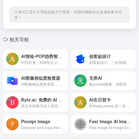
六耳AI工具中文导航站致力于优质、实用的网络站点资源收集与分
享！
相关导航
AI智绘-POP趋势智能AI图案设计工具
创客贴设计
时尚巨变！AI智绘让人人成为设计师！
创客贴设计，一款智能在线设计工具，设计不求人，AI助你零基础完成专业设计！
AI图像相似度检查器
无界AI
AI图像相似度检查器，利用数学算法精准比较两张图片的差异，自动高亮显示变化部分，并提供相似度评分。适用于前后对比照片分析等场景，操作简单，支持多种设备。
集prompt搜索、AI图库、AI创作、AI广场等为一体的在线产品
Bylo.ai: 免费的 AI 图像生成器
AI生日贺卡
将文本转换为令人惊叹的图像 — 免费、快速且可定制。
Birthday.codes 是一款利用 AI 自动生成生日贺卡的在线工具。用户只需选择模板、上传照片，并输入与寿星的关系或简单提示，AI 就能在几分钟内生成个性化祝福语，并排版成精美的生日卡片。该工具支持多种风格和语言，卡片可直接在线分享或下载保存，非常适合为家人、朋友或同事快速制作有仪式感的生日
Prompt Image
Fast Image AI Image Enhancer
Discover and copy free AI art prompts. Browse our curated gallery of prompts for Nano banana, Midjourney, DALL-E, Stable Diffusion and more.
Fast Image AI Image Enhancer:AI image enhancer online free with one click. Upscale images, restore details, improve portraits, enhance product photos,