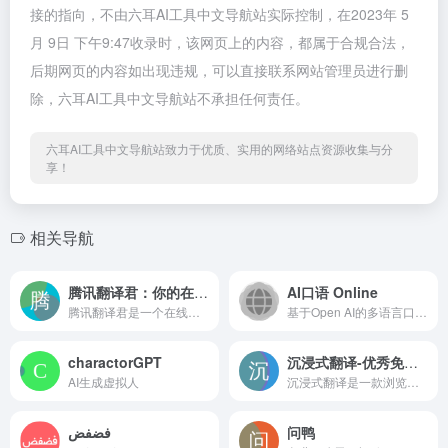
接的指向，不由六耳AI工具中文导航站实际控制，在2023年 5
月 9日 下午9:47收录时，该网页上的内容，都属于合规合法，
后期网页的内容如出现违规，可以直接联系网站管理员进行删
除，六耳AI工具中文导航站不承担任何责任。
六耳AI工具中文导航站致力于优质、实用的网络站点资源收集与分
享！
相关导航
腾讯翻译君：你的在线翻译专家
AI口语 Online
腾讯翻译君是一个在线翻译工具，它可以帮助你翻译各种语言。无论你需要翻译中文、英文，还是其他语言，腾讯翻译君都可以帮你完成。
基于Open AI的多语言口语练习平台，采用深度神经网络（DNN）实现高质量的语音交互。在微信公众号使用~
charactorGPT
沉浸式翻译-优秀免费的网页翻译工具
AI生成虚拟人
沉浸式翻译是一款浏览器插件，可以智能识别网页主内容区进行双语翻译，插件支持全平台浏览器，PDF文件翻译，EPUB电子书双语翻译、制作、导出，字幕文件翻译等功能。
فضفض
问鸭