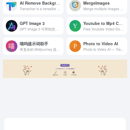
AI Remove Background
MergeImages
Transchar is a versatile online toolkit featuring an AI Background Remover that allows users to erase image backgrounds with a single click.
Merge multiple images into one with our free online tool. Combine photos horizontally, vertically, or with custom layouts. No registration, instant do
GPT Image 3
Youtube to Mp4 Converter
GPT Image 3 可帮助您在一个工作流程中，根据纯文本、参考图像和样式说明创建和编辑高级 2K 视觉效果。
Free Youtube Video Downloader: Youtube to Mp4 Converter - VideoDL
喵呜提示词助手
Photo to Video AI
将复杂的 Midjourney 提示词"咒语"进行可视化编辑和调整，输入中文提示词自动翻译成英文，傻瓜式操作，帮助您更好的创作提示词！
Photo to Video AI — Transform Photos into Cinematic Videos with Native Audio