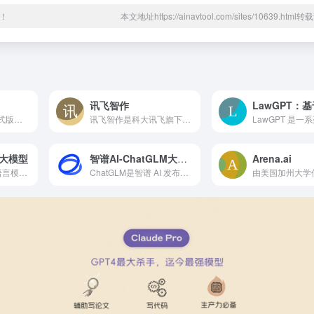
！
本文地址https://ainavtool.com/sites/10639.htm
讯飞智作
DeepSeek-V3.2 正式版发布，强化 Agent 能...
讯飞智作是科大讯飞旗下明星配音产品品牌,提供合成配音,真人配音、广告宣传片、短视频配音、AI虚拟主播等一站式配音服务。
I大模型
智谱AI-ChatGLM大模型
Arena.ai
天工作为一款大型语言模型，拥有强大的自然语言处理和智能交互能力，能够实现智能问答、聊天互动、文本生成等多种应用场景，并且具有丰富的知识储备，涵盖科学、技术、文化、艺术、历史等领域。
ChatGLM是智谱 AI 发布的中英双语千亿对话模型。基于千亿基座模型 GLM-130B，注入代码预训练，通过有监督微调等技术实现人类意图对齐，具备问答、多轮对话、代码生成功能的中英双语大模型。