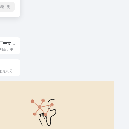
l转载请注明
LawGPT：基于中文法律知识的大模型
LawGPT 是一系列基于中文法律知识的开源大语言模型。该系列模型在通用中文基座模型（如 Chinese-LLaMA、ChatGLM 等）的基础上扩充法律领域专有词表、大规模中文法律语料预训练，增强了大模型在法律领域的基础语义理解能力。
由美国加州大学伯克利分校推出的AI模型评估平台