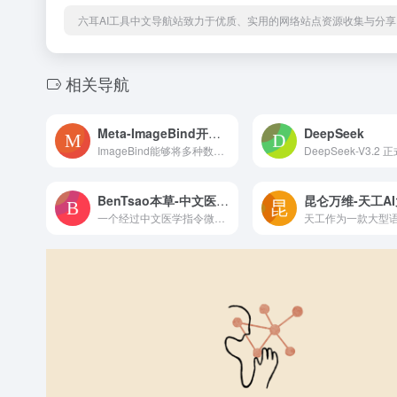
六耳AI工具中文导航站致力于优质、实用的网络站点资源收集与分享
相关导航
Meta-ImageBind开源多模态AI大模型
DeepSeek
ImageBind能够将多种数据流，包括文本、音频、视觉数据、温度和运动读数等整合在一起。
BenTsao本草-中文医学大模型
昆仑万维-天工A
一个经过中文医学指令微调的 LLaMA-7B 模型，其数据集基于医学知识图谱和 GPT3.5 API 构建的中文医学指令数据集。通过指令微调，HuaTuo 的问答效果在医疗领域得到了提升。