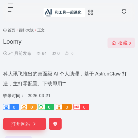
首页
•
百虾大战
•
正文
Loomy
收藏
0
5个月前发布
64
0
0
科大讯飞推出的桌面级 AI 个人助理，基于 AstronClaw 打
造，主打零配置、下载即用""
收录时间：
2026-03-21
0
0
0
0
0
打开网站