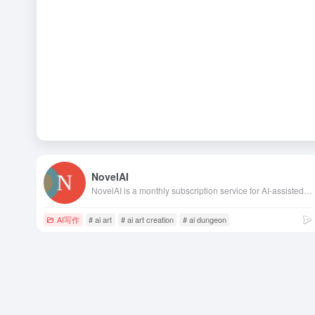
NovelAI
NovelAI is a monthly subscription service for AI-assisted image generation, storytelling, or simply a LLM powered sandbox for your imagination.
AI写作
# ai art
# ai art creation
# ai dungeon