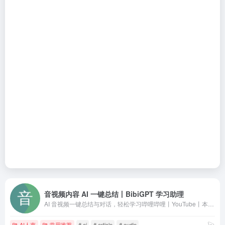
音视频内容 AI 一键总结丨BibiGPT 学习助理
AI 音视频一键总结与对话，轻松学习哔哩哔哩丨YouTube丨本地视频丨本地音频丨播客丨小红书丨抖音丨会议丨讲座丨网页等任意内容。BibiGPT 致力于成为你的最佳 AI 知行助理，让你的视频看得快、搜得到、用得好！支持免费试用！(原 BiliGPT 省流神器 &amp; AI 课代表)（支持移动端微信助理、iOS 快捷指令）
AI人声
常用推荐
# ai
# article
# audio