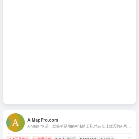
AiMapPro.com
AiMapPro 是一款简单易用的AI辅助工具,精选全球优秀的AI网站，目前已收录600+网站，并每天更新的6-8个工具。并支持ChatGpt Prompts、创意画廊、文章快讯、专业术语等功能,在这里，您可以轻松找到最新的AI资源。
AI工具集合
常用推荐
# AI 专业名词
# aimappro
# AI学习