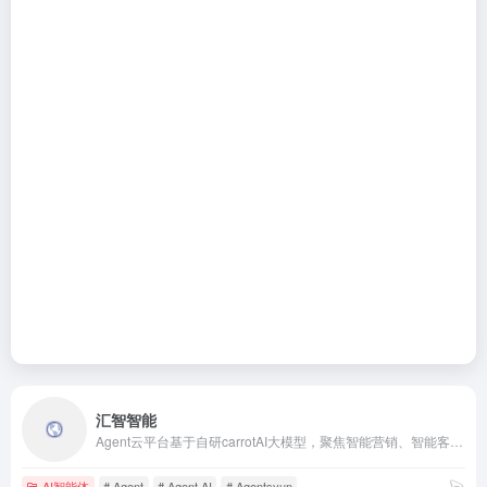
汇智智能
Agent云平台基于自研carrotAI大模型，聚焦智能营销、智能客服、智慧办公、商业服务、智能制造等场景，为教育、生活服务、文旅、乡村振兴、法务等多个行业提供私有智能体服务平台，助力行业服务商为既有用户提供AI新质生产力服务。汇智Agent云服务平台+您的专业服务,打造属于您的专属行业智能体服务平台,共赢万亿市场。数字生命,智能营销,智慧办公,智能制造,数字教育,AI自习室智能体服务平台,乡村助理管家智能体服务平台,文旅景区服务智能体平台支持 API 调用和,Web,SDK
AI智能体
# Agent
# Agent AI
# Agentsyun