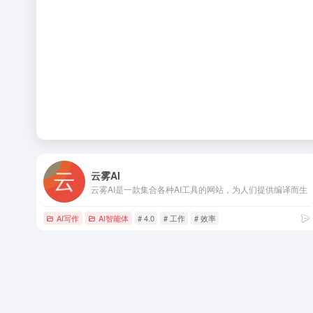
云雾AI
云雾AI是一款集合各种AI工具的网站，为人们提供编译而生
AI写作
AI智能体
# 4.0
# 工作
# 效率