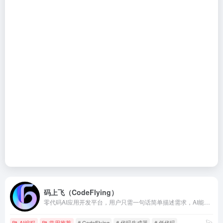
码上飞（CodeFlying）
零代码AI应用开发平台，用户只需一句话简单描述需求，AI能自动生成小程序、APP或H5网页应用，无需编写代码。码上飞（CodeFlying）是全球领先的通过对话开发软件的AI自动化开发平台，无需编码经验，通过自然语言描述即可自动生成完整应用程序。我们致力于让每个有想法的人都能成为软件开发者，体验从
AI编程
常用推荐
# CodeFlying
# 代码生成器
# 低代码