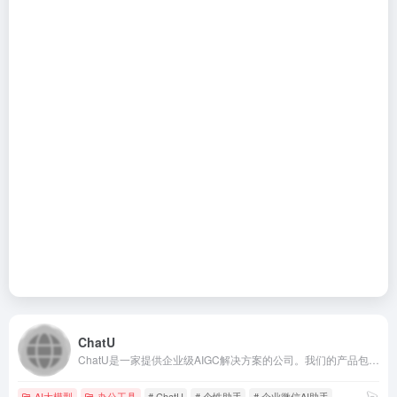
ChatU
ChatU是一家提供企业级AIGC解决方案的公司。我们的产品包括多引擎、多模态和瞬时接入功能，为用户提供安全无忧的体验。我们的6大优势包括多核稳定、应用直连、融合嵌入、个性助手、高效管理和安全无忧。与此同时，我们提供用户协议、隐私政策以及详细的关于我们页面。
AI大模型
办公工具
# ChatU
# 个性助手
# 企业微信AI助手