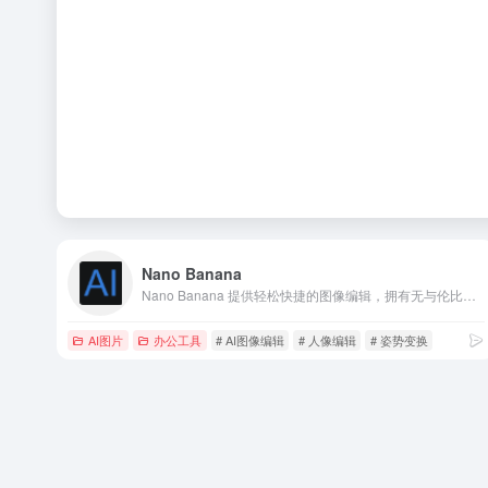
Nano Banana
Nano Banana 提供轻松快捷的图像编辑，拥有无与伦比的角色一致性和场景保真度，甚至超越 Flux Kontext。AI 图像编辑的未来由此开启。
AI图片
办公工具
# AI图像编辑
# 人像编辑
# 姿势变换