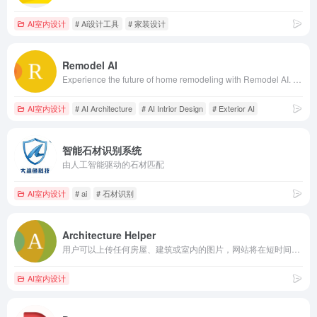
AI室内设计
# Ai设计工具
# 家装设计
Remodel AI
Experience the future of home remodeling with Remodel AI. Experiment with different layouts, colors, and styles. Remodel your interior and exterior spaces with ease.
AI室内设计
# AI Architecture
# AI Intrior Design
# Exterior AI
智能石材识别系统
由人工智能驱动的石材匹配
AI室内设计
# ai
# 石材识别
Architecture Helper
用户可以上传任何房屋、建筑或室内的图片，网站将在短时间内提取建筑风格和影响因素。 Analyze real buildings and generate new architecture in seconds. Upload any image to extract architectural motifs with style, architecture style mix and match, and personalized output recommendations.
AI室内设计