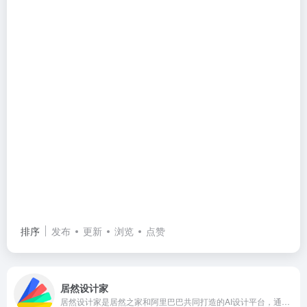
排序
发布
更新
浏览
点赞
居然设计家
居然设计家是居然之家和阿里巴巴共同打造的AI设计平台，通过AI、3D、VR大会数据等底层技术驱动，致力于为全球家装设计师和DIY客户提供AI设计工具，为泛家居商家提供数字化解决方案及精准营销服务。